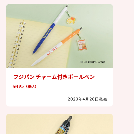
フジパン チャーム付きボールペン
フジパン チャーム付きボールペン
¥495
（税込）
2023年4月28日発売