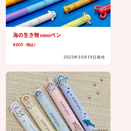
海の生き物 mimiペン
海の生き物 mimiペン
¥605
（税込）
2023年10月19日発売