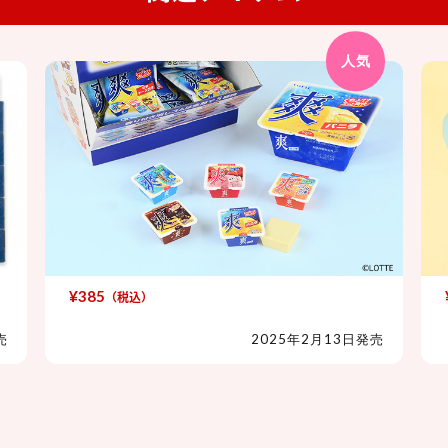
人気
¥385
（税込）
爽 シークレットアイス消しゴム
売
2025年2月13日発売