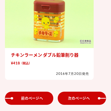
チキンラーメン ダブル鉛筆削り器
チキンラーメン ダブル鉛筆削り器
¥418
（税込）
2016年7月20日発売
前のページへ
次のページへ