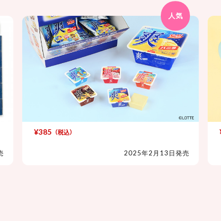
人気
¥385
（税込）
爽 シークレットアイス消しゴム
売
2025年2月13日発売