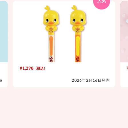
人気
¥1,298
（税込）
チキンラーメン ひよこちゃん パクパ
クアクションペン
売
2026年2月16日発売