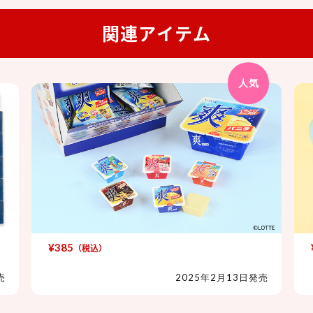
関連アイテム
人気
¥385
（税込）
爽 シークレットアイス消しゴム
売
2025年2月13日発売