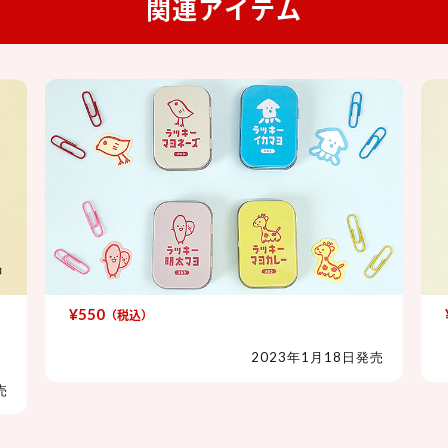
関連アイテム
¥550
（税込）
ラッキーマヨネーズ 缶入りクリップ
2023年1月18日発売
売