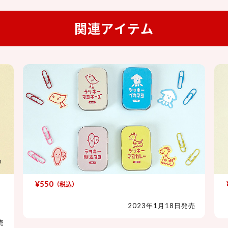
関連アイテム
¥550
（税込）
ラッキーマヨネーズ 缶入りクリップ
2023年1月18日発売
売