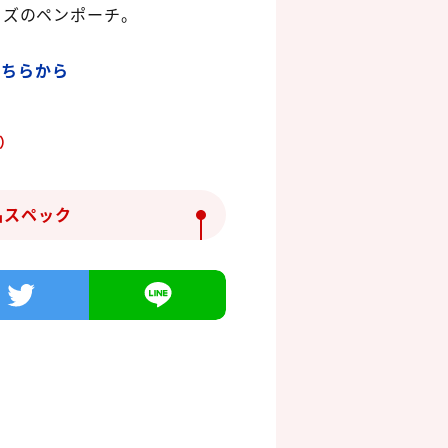
イズのペンポーチ。
こちらから
）
品スペック