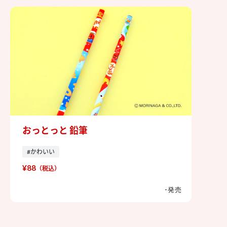
おっとっと 鉛筆
おっとっと 鉛筆
#かわいい
¥88
（税込）
-発売