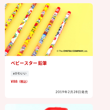
ベビースター 鉛筆
ベビースター 鉛筆
#かわいい
¥88
（税込）
2019年2月28日発売