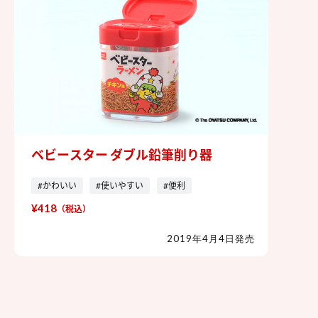
ベビースター ダブル鉛筆削り器
ベビースター ダブル鉛筆削り器
#かわいい
#使いやすい
#便利
¥418
（税込）
2019年4月4日発売