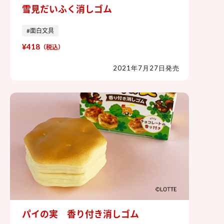
雪見だいふく消しゴム
雪見だいふく消しゴム
#面白文具
¥418
（税込）
2021年7月27日発売
パイの実 香り付き消しゴム
パイの実 香り付き消しゴム