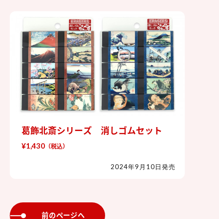
葛飾北斎シリーズ 消しゴムセット
葛飾北斎シリーズ 消しゴムセット
¥1,430
（税込）
2024年9月10日発売
前のページへ