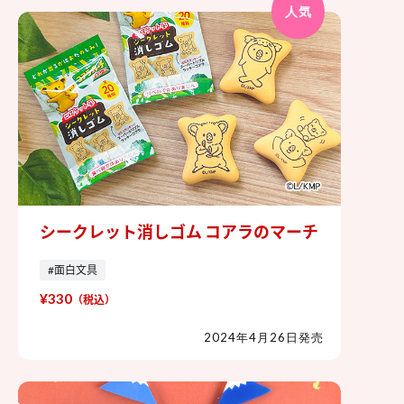
人気
シークレット消しゴム コアラのマーチ
シークレット消しゴム コアラのマー
チ
#面白文具
¥330
（税込）
2024年4月26日発売