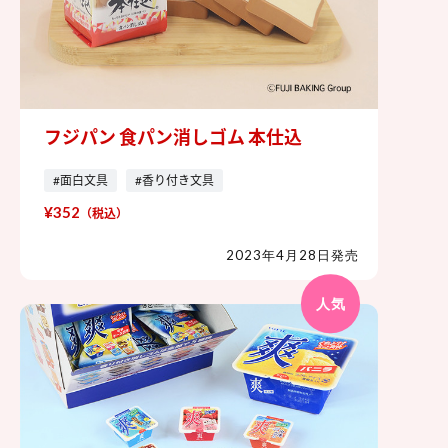
フジパン 食パン消しゴム 本仕込
フジパン 食パン消しゴム 本仕込
#面白文具
#香り付き文具
¥352
（税込）
2023年4月28日発売
人気